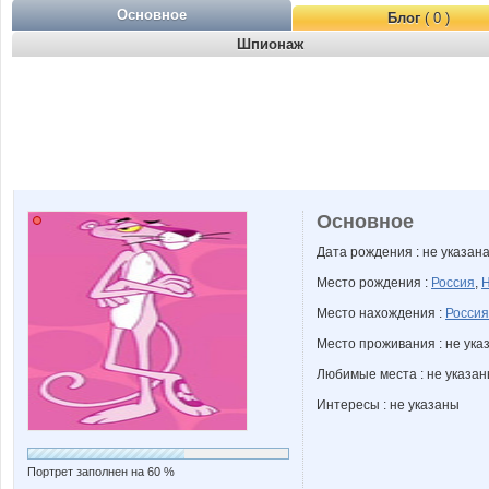
Основное
Блог
( 0 )
Шпионаж
Основное
Дата рождения : не указан
Место рождения :
Россия
,
Н
Место нахождения :
Россия
Место проживания : не ука
Любимые места : не указа
Интересы : не указаны
Портрет заполнен на 60 %