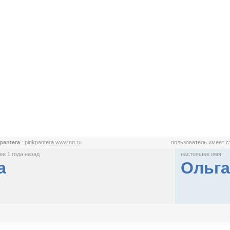
 pantera
:
pinkpantera.www.nn.ru
пользователь имеет 
е 1 года назад
настоящее имя:
a
Ольга