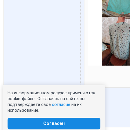
На информационном ресурсе применяются
Статистика портрета:
cookie-файлы. Оставаясь на сайте, вы
подтверждаете свое
согласие
на их
сейчас просматривают портрет - 0
использование.
зарегистрированные пользователи
посетившие портрет за 7 дней - 0
Согласен