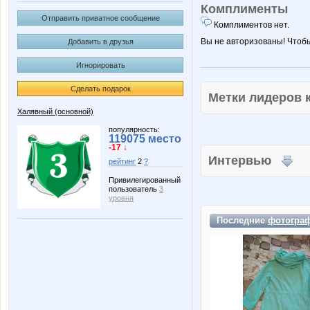
Комплименты
Отправить приватное сообщение
Комплиментов нет.
Вы не авторизованы! Чтоб
Добавить в друзья
Игнорировать
Сделать подарок
Метки лидеров
Халявный (основной)
популярность:
119075 место
-17 ↓
Интервью
рейтинг
2
?
Привилегированный
пользователь
3
уровня
Последние
фотогра